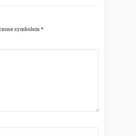
naczone symbolem
*