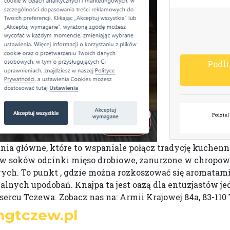
P
o
d
l
i
Podziel 
nia główne, które to wspaniale połącz tradycję kuche
 w soków odcinki mięso drobiowe, zanurzone w chropowat
ch. To punkt , gdzie można rozkoszować się aromatam
lnych upodobań. Knajpa ta jest oazą dla entuzjastów j
rcu Tczewa. Zobacz nas na: Armii Krajowej 84a, 83-110
ngtczew.pl