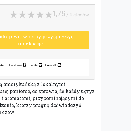
1,75
/ 4 głosów
n
k
u
j
s
w
ó
j
w
p
i
s
b
y
p
r
z
y
ś
p
i
e
s
z
y
ć
i
n
d
e
k
s
a
c
j
ę
Facebook
Twitter
LinkedIn
się:
nną amerykańską z lokalnymi
ej panierce, co sprawia, że każdy ugryz
i i aromatami, przypominającymi do
edzenia, którzy pragną doświadczyć
 Tczew