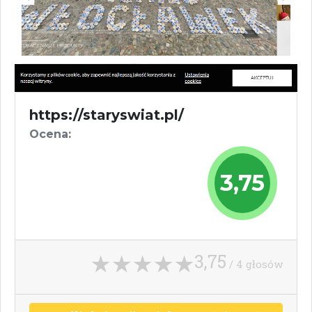
https://staryswiat.pl/
Ocena:
3,75
3,75
/ 4 głosów