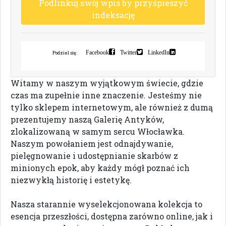
P
o
d
l
i
n
k
u
j
s
w
ó
j
w
p
i
s
b
y
p
r
z
y
ś
p
i
e
s
z
y
ć
i
n
d
e
k
s
a
c
j
ę
Facebook
Twitter
LinkedIn
Podziel się:
Witamy w naszym wyjątkowym świecie, gdzie
czas ma zupełnie inne znaczenie. Jesteśmy nie
tylko sklepem internetowym, ale również z dumą
prezentujemy naszą Galerię Antyków,
zlokalizowaną w samym sercu Włocławka.
Naszym powołaniem jest odnajdywanie,
pielęgnowanie i udostępnianie skarbów z
minionych epok, aby każdy mógł poznać ich
niezwykłą historię i estetykę.
Nasza starannie wyselekcjonowana kolekcja to
esencja przeszłości, dostępna zarówno online, jak i