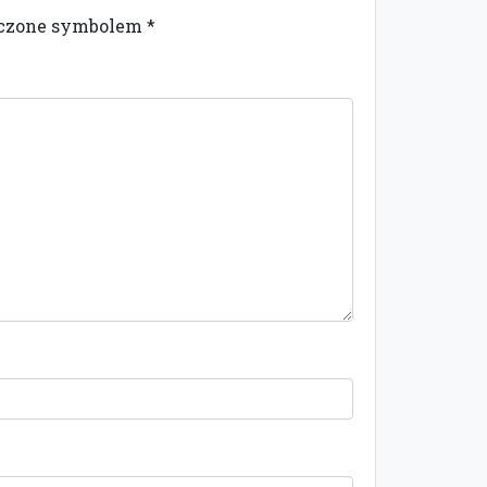
naczone symbolem
*