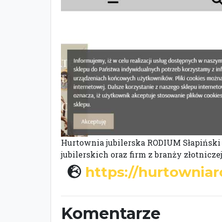
Hurtownia jubilerska RODIUM Słapiński p
jubilerskich oraz firm z branży złotnicze
https://hurtowniar
Komentarze