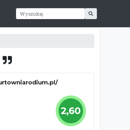
i
hurtowniarodium.pl/
2,60