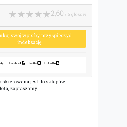
2,60
/ 5 głosów
n
k
u
j
s
w
ó
j
w
p
i
s
b
y
p
r
z
y
ś
p
i
e
s
z
y
ć
i
n
d
e
k
s
a
c
j
ę
Facebook
Twitter
LinkedIn
się:
a skierowana jest do sklepów
złota, zapraszamy.