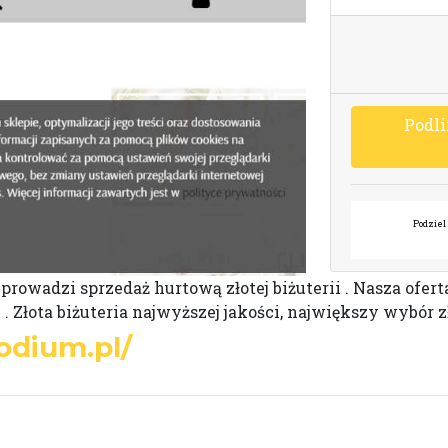
P
o
d
l
i
Podziel 
rowadzi sprzedaż hurtową złotej biżuterii . Nasza ofert
j . Złota biżuteria najwyższej jakości, największy wybór 
odium.pl/